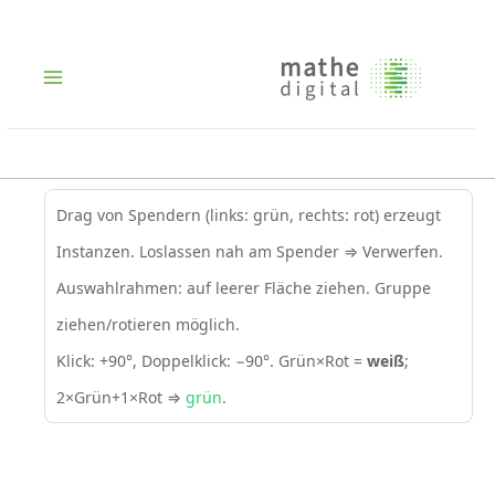
Zum
Inhalt
springen
Main
Menu
Drag von Spendern (links: grün, rechts: rot) erzeugt
Instanzen. Loslassen nah am Spender ⇒ Verwerfen.
Auswahlrahmen: auf leerer Fläche ziehen. Gruppe
ziehen/rotieren möglich.
Klick: +90°, Doppelklick: −90°. Grün×Rot =
weiß
;
2×Grün+1×Rot ⇒
grün
.